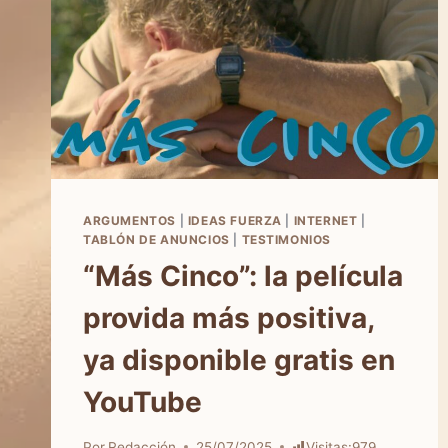
ARGUMENTOS
|
IDEAS FUERZA
|
INTERNET
|
TABLÓN DE ANUNCIOS
|
TESTIMONIOS
“Más Cinco”: la película
provida más positiva,
ya disponible gratis en
YouTube
Por
Redacción
25/07/2025
Visitas:
979