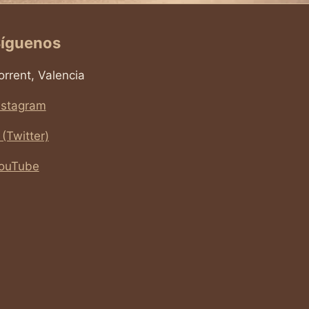
íguenos
orrent, Valencia
nstagram
 (Twitter)
ouTube