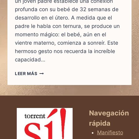
un joven padre establece una conexión
profunda con su bebé de 32 semanas de
desarrollo en el útero. A medida que el
padre le habla con ternura, se produce un
momento mágico: el bebé, aún en el
vientre materno, comienza a sonreír. Este
hermoso gesto nos recuerda la increíble
capacidad…
EL
LEER MÁS
PODER
DEL
AMOR:
UN
PADRE
HABLANDO
Navegación
CON
rápida
SU
BEBÉ
Manifiesto
DE