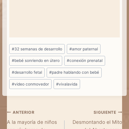
Etiquetas
#
32 semanas de desarrollo
#
amor paternal
de
#
bebé sonriendo en útero
#
conexión prenatal
la
entrada:
#
desarrollo fetal
#
padre hablando con bebé
#
video conmovedor
#
vivalavida
Navegación
ANTERIOR
SIGUIENTE
A la mayoría de niños
Desmontando el Mito
de