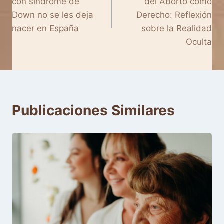
con síndrome de
del Aborto como
entradas
Down no se les deja
Derecho: Reflexión
nacer en España
sobre la Realidad
Oculta
Publicaciones Similares