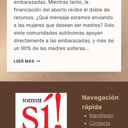
embarazadas. Mientras tanto, la
financiación del aborto recibe el doble de
recursos. ¿Qué mensaje estamos enviando
a las mujeres que desean ser madres? Solo
siete comunidades autónomas apoyan
directamente a las embarazadas, y más de
un 90% de las madres solteras…
¿HASTA
LEER MÁS
CUÁNDO
ESPAÑA
VA
A
DAR
LA
Navegación
ESPALDA
rápida
A
LAS
Manifiesto
MADRES?
Contacta