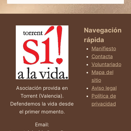
DIJERON
QUE
SÍ
Navegación
rápida
Manifiesto
Contacta
Voluntariado
Mapa del
sitio
Asociación provida en
Aviso legal
Torrent (Valencia).
Política de
Defendemos la vida desde
privacidad
el primer momento.
Email: