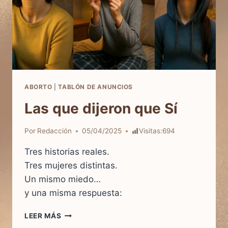
ABORTO
|
TABLÓN DE ANUNCIOS
Las que dijeron que Sí
Por
Redacción
05/04/2025
Visitas:
694
Tres historias reales.
Tres mujeres distintas.
Un mismo miedo…
y una misma respuesta:
LAS
LEER MÁS
QUE