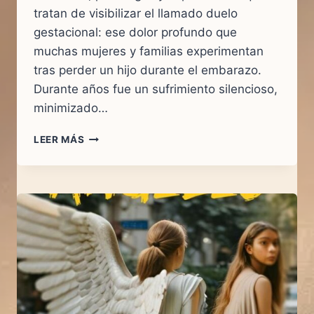
tratan de visibilizar el llamado duelo
gestacional: ese dolor profundo que
muchas mujeres y familias experimentan
tras perder un hijo durante el embarazo.
Durante años fue un sufrimiento silencioso,
minimizado…
POR
LEER MÁS
QUÉ
DEFENDER
LA
VIDA
HOY
|
TORRENT
SÍ
A
LA
VIDA