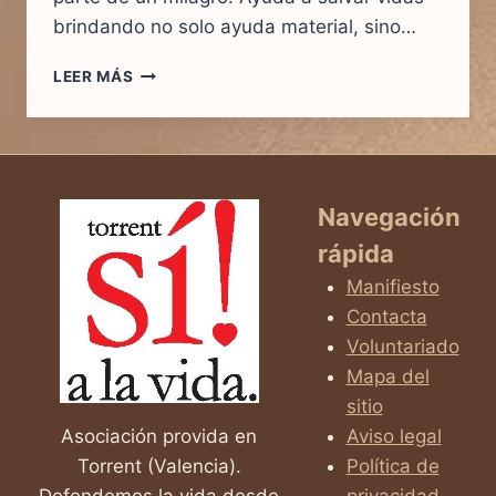
brindando no solo ayuda material, sino…
EXISTEN
LEER MÁS
LOS
ÁNGELES
Navegación
rápida
Manifiesto
Contacta
Voluntariado
Mapa del
sitio
Asociación provida en
Aviso legal
Torrent (Valencia).
Política de
Defendemos la vida desde
privacidad