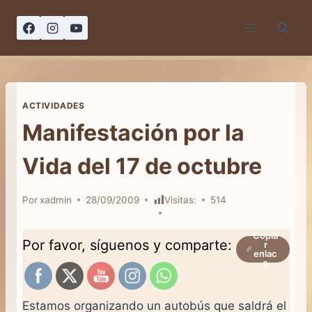
Saltar
al
contenido
ACTIVIDADES
Manifestación por la
Vida del 17 de octubre
Por
xadmin
28/09/2009
Visitas:
514
Copia
Por favor, síguenos y comparte:
r
enlac
e
Estamos organizando un autobús que saldrá el