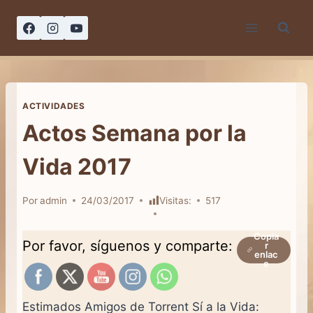
Saltar
al
contenido
ACTIVIDADES
Actos Semana por la
Vida 2017
Por
admin
24/03/2017
Visitas:
517
Copia
Por favor, síguenos y comparte:
r
enlac
e
Estimados Amigos de Torrent Sí a la Vida: