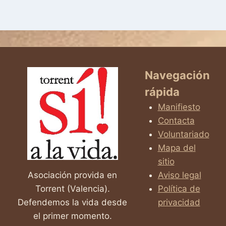
Navegación
rápida
Manifiesto
Contacta
Voluntariado
Mapa del
sitio
Asociación provida en
Aviso legal
Torrent (Valencia).
Política de
Defendemos la vida desde
privacidad
el primer momento.