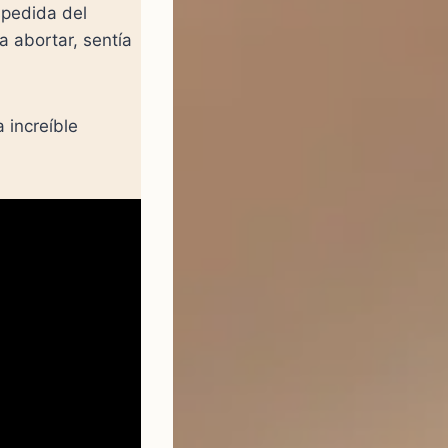
spedida del
a abortar, sentía
 increíble