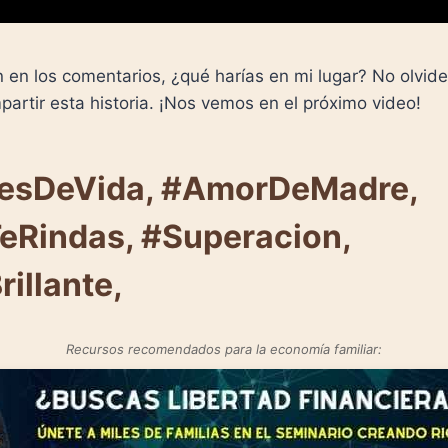
 en los comentarios, ¿qué harías en mi lugar? No olvides
mpartir esta historia. ¡Nos vemos en el próximo video!
nesDeVida, #AmorDeMadre,
Rindas, #Superacion,
illante,
Recursos recomendados para la economía familiar: