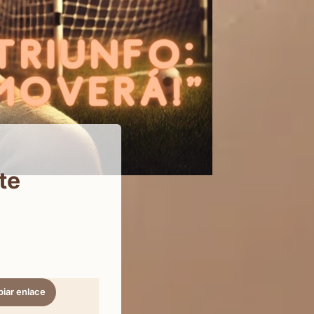
 te
iar enlace