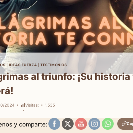
OS
|
IDEAS FUERZA
|
TESTIMONIOS
grimas al triunfo: ¡Su historia
rá!
10/2024
Visitas:
1.535
uenos y comparte:
Cop