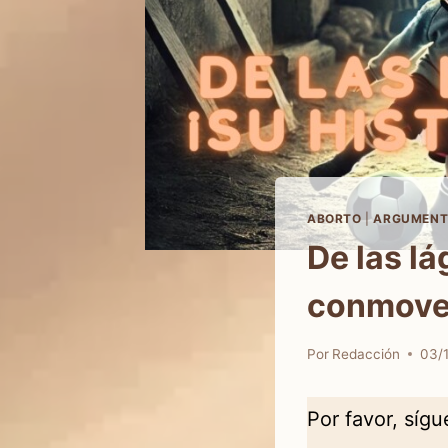
ABORTO
|
ARGUMENT
De las lá
conmove
Por
Redacción
03/
Por favor, síg