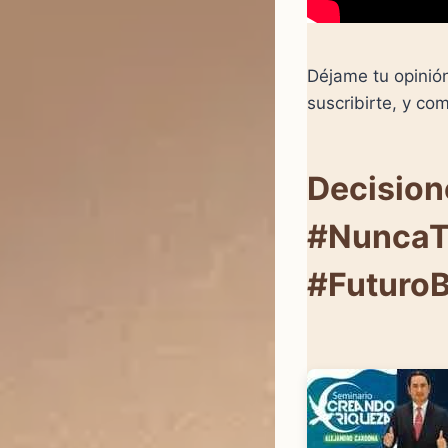
Déjame tu opinión
suscribirte, y co
Decisio
#NuncaTe
#FuturoBr