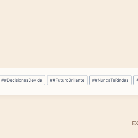
#
#DecisionesDeVida
#
#FuturoBrillante
#
#NuncaTeRindas
E