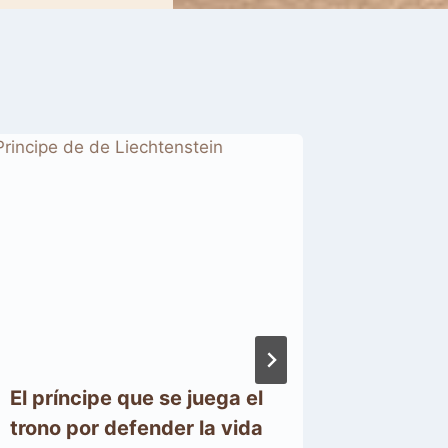
El príncipe que se juega el
La bell
trono por defender la vida
un viaj