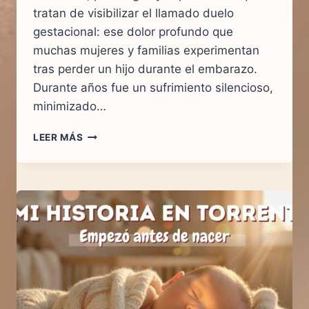
tratan de visibilizar el llamado duelo
gestacional: ese dolor profundo que
muchas mujeres y familias experimentan
tras perder un hijo durante el embarazo.
Durante años fue un sufrimiento silencioso,
minimizado…
POR
LEER MÁS
QUÉ
DEFENDER
LA
VIDA
HOY
|
TORRENT
SÍ
A
LA
VIDA