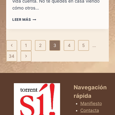
vida cuenta. No te quedes en casa viendo
cómo otros…
MARCHA
LEER MÁS
SÍ
A
LA
VIDA
Navegación
Página
1
2
3
4
5
…
MADRID
2026
de
anterior
Siguiente
34
página
página
Navegación
rápida
Manifiesto
Contacta