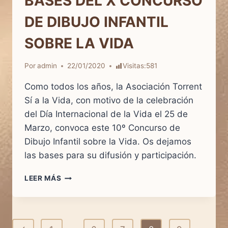
BASES DEL X CONCURSO
LA
VIDA
DE DIBUJO INFANTIL
SOBRE LA VIDA
Por
admin
22/01/2020
Visitas:
581
Como todos los años, la Asociación Torrent
Sí a la Vida, con motivo de la celebración
del Día Internacional de la Vida el 25 de
Marzo, convoca este 10º Concurso de
Dibujo Infantil sobre la Vida. Os dejamos
las bases para su difusión y participación.
BASES
LEER MÁS
DEL
X
CONCURSO
DE