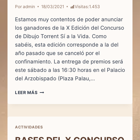
Por
admin
18/03/2021
Visitas:
1.453
Estamos muy contentos de poder anunciar
los ganadores de la X Edición del Concurso
de Dibujo Torrent Sí a la Vida. Como
sabéis, esta edición corresponde a la del
año pasado que se canceló por el
confinamiento. La entrega de premios será
este sábado a las 16:30 horas en el Palacio
del Arzobispado (Plaza Palau,…
GANADORES
LEER MÁS
DEL
X
CONCURSO
DE
DIBUJO
ACTIVIDADES
INFANTIL
SOBRE