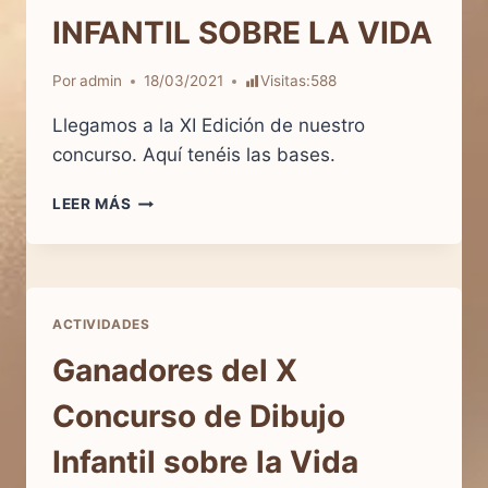
INFANTIL SOBRE LA VIDA
Por
admin
18/03/2021
Visitas:
588
Llegamos a la XI Edición de nuestro
concurso. Aquí tenéis las bases.
BASES
LEER MÁS
DEL
XI
CONCURSO
DE
DIBUJO
ACTIVIDADES
INFANTIL
SOBRE
Ganadores del X
LA
VIDA
Concurso de Dibujo
Infantil sobre la Vida