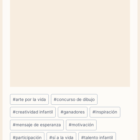
Etiquetas
#
arte por la vida
#
concurso de dibujo
de
#
creatividad infantil
#
ganadores
#
Inspiración
la
entrada:
#
mensaje de esperanza
#
motivación
#
participación
#
sí a la vida
#
talento infantil