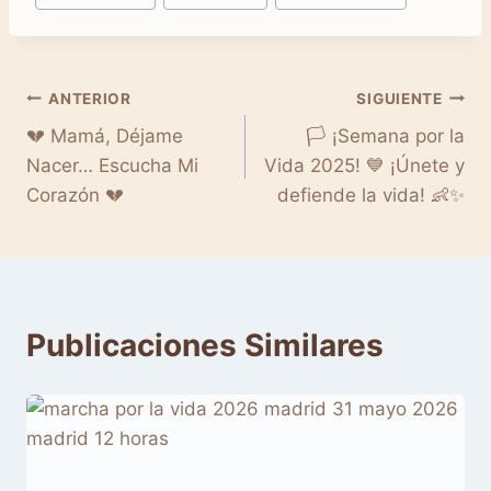
Navegación
ANTERIOR
SIGUIENTE
💔 Mamá, Déjame
🏳️ ¡Semana por la
de
Nacer… Escucha Mi
Vida 2025! 💙 ¡Únete y
entradas
Corazón 💔
defiende la vida! 👶✨
Publicaciones Similares