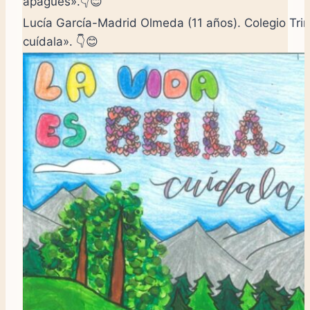
apagues».👇😊
Lucía García-Madrid Olmeda (11 años). Colegio Trinit
cuídala». 👇😊