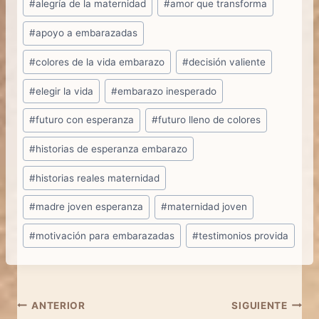
#
alegría de la maternidad
#
amor que transforma
de
#
apoyo a embarazadas
la
entrada:
#
colores de la vida embarazo
#
decisión valiente
#
elegir la vida
#
embarazo inesperado
#
futuro con esperanza
#
futuro lleno de colores
#
historias de esperanza embarazo
#
historias reales maternidad
#
madre joven esperanza
#
maternidad joven
#
motivación para embarazadas
#
testimonios provida
Navegación
ANTERIOR
SIGUIENTE