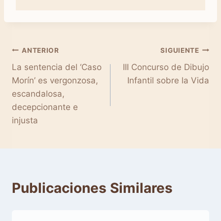
Navegación
ANTERIOR
SIGUIENTE
La sentencia del ‘Caso
III Concurso de Dibujo
de
Morín’ es vergonzosa,
Infantil sobre la Vida
entradas
escandalosa,
decepcionante e
injusta
Publicaciones Similares