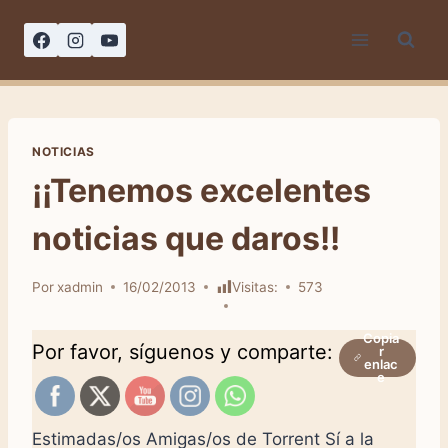
Saltar
al
contenido
NOTICIAS
¡¡Tenemos excelentes
Por
xadmin
16/02/2013
Visitas:
573
Copia
Por favor, síguenos y comparte:
r
enlac
e
Estimadas/os Amigas/os de Torrent Sí a la