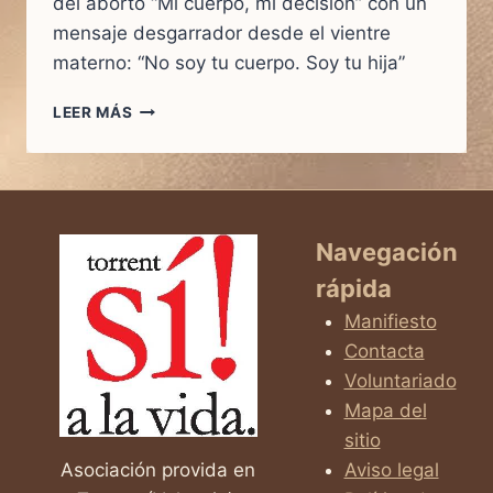
del aborto “Mi cuerpo, mi decisión” con un
mensaje desgarrador desde el vientre
materno: “No soy tu cuerpo. Soy tu hija”
“NO
LEER MÁS
SOY
TU
CUERPO.
SOY
TU
HIJA.”
Navegación
—
rápida
EL
VIDEO
Manifiesto
QUE
Contacta
HACE
Voluntariado
TEMBLAR
EL
Mapa del
LEMA
sitio
DEL
Asociación provida en
Aviso legal
ABORTO