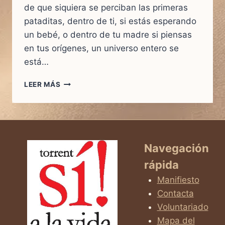
de que siquiera se perciban las primeras
pataditas, dentro de ti, si estás esperando
un bebé, o dentro de tu madre si piensas
en tus orígenes, un universo entero se
está…
EL
LEER MÁS
UNIVERSO
DENTRO
DE
TI:
UN
VIAJE
Navegación
ASOMBROSO
rápida
POR
EL
Manifiesto
PRIMER
Contacta
TRIMESTRE
Voluntariado
Mapa del