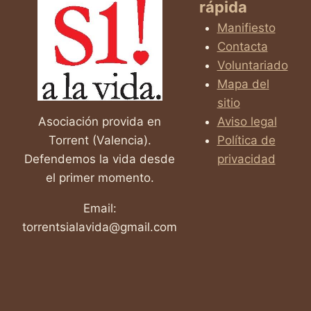
rápida
JORDI
Y
Manifiesto
A
Contacta
TODOS
Voluntariado
LOS
QUE
Mapa del
LUCHAN
sitio
CONTRA
Asociación provida en
Aviso legal
LA
Torrent (Valencia).
Política de
ELA
Defendemos la vida desde
privacidad
el primer momento.
Email:
torrentsialavida@gmail.com