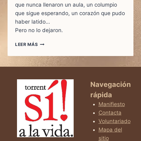
que nunca llenaron un aula, un columpio
que sigue esperando, un corazón que pudo
haber latido…
Pero no lo dejaron.
UN
LEER MÁS
CORAZÓN
QUE
PUDO
LATIR.
UNA
HISTORIA
Navegación
QUE
rápida
NUNCA
EXISTIÓ
Manifiesto
Contacta
Voluntariado
Mapa del
sitio