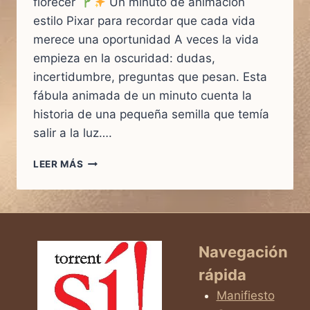
florecer
Un minuto de animación
estilo Pixar para recordar que cada vida
merece una oportunidad A veces la vida
empieza en la oscuridad: dudas,
incertidumbre, preguntas que pesan. Esta
fábula animada de un minuto cuenta la
historia de una pequeña semilla que temía
salir a la luz….
LEER MÁS
“CADA
VIDA
MERECE
FLORECER
|
Navegación
LA
rápida
SEMILLA
QUE
Manifiesto
TENÍA