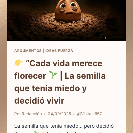
ARGUMENTOS
|
IDEAS FUERZA
“Cada vida merece
florecer
| La semilla
que tenía miedo y
decidió vivir
Por
Redacción
04/09/2025
Visitas:
657
La semilla que tenía miedo… pero decidió