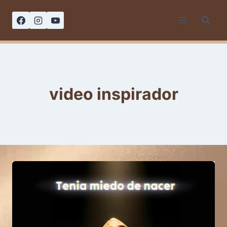
Saltar
al
contenido
video inspirador