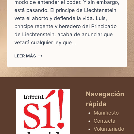
modo de entender el poder. Y sin embargo,
está pasando. El príncipe de Liechtenstein
veta el aborto y defiende la vida. Luis,
príncipe regente y heredero del Principado
de Liechtenstein, acaba de anunciar que
vetará cualquier ley que…
EL
LEER MÁS
PRÍNCIPE
QUE
SE
JUEGA
EL
TRONO
Navegación
POR
rápida
DEFENDER
LA
Manifiesto
VIDA
Contacta
Voluntariado