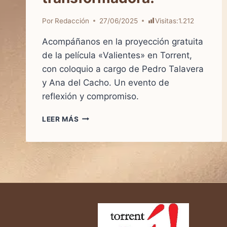
Por
Redacción
27/06/2025
Visitas:
1.212
Acompáñanos en la proyección gratuita
de la película «Valientes» en Torrent,
con coloquio a cargo de Pedro Talavera
y Ana del Cacho. Un evento de
reflexión y compromiso.
LEER MÁS
PROYECCIÓN
DE
VALIENTES
EN
TORRENT
–
¡SUMÉRGETE
EN
ESTA
EXPERIENCIA