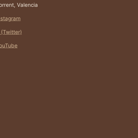
orrent, Valencia
nstagram
 (Twitter)
ouTube