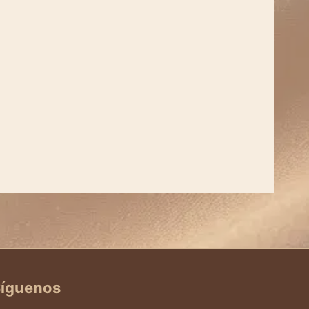
íguenos