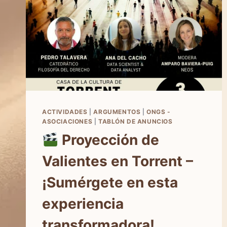
ACTIVIDADES
|
ARGUMENTOS
|
ONGS -
ASOCIACIONES
|
TABLÓN DE ANUNCIOS
Proyección de
Valientes en Torrent –
¡Sumérgete en esta
experiencia
transformadora!