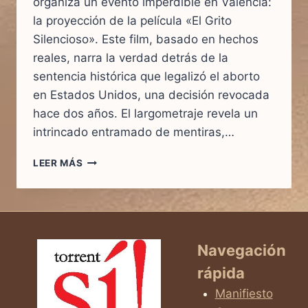
organiza un evento imperdible en Valencia:
la proyección de la película «El Grito
Silencioso». Este film, basado en hechos
reales, narra la verdad detrás de la
sentencia histórica que legalizó el aborto
en Estados Unidos, una decisión revocada
hace dos años. El largometraje revela un
intrincado entramado de mentiras,…
EL
LEER MÁS
GRITO
SILENCIOSO
–
PROYECCIÓN
Y
CINEFÓRUM:
Navegación
UNA
rápida
REFLEXIÓN
SOBRE
Manifiesto
EL