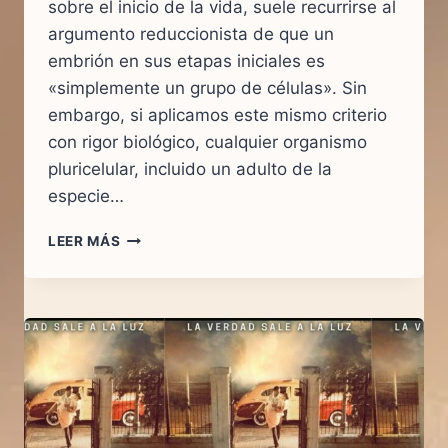
sobre el inicio de la vida, suele recurrirse al
argumento reduccionista de que un
embrión en sus etapas iniciales es
«simplemente un grupo de células». Sin
embargo, si aplicamos este mismo criterio
con rigor biológico, cualquier organismo
pluricelular, incluido un adulto de la
especie…
LA
LEER MÁS
REALIDAD
CIENTÍFICA
INNEGABLE:
DEL
CIGOTO
A
LA
COMPLEJIDAD
HUMANA