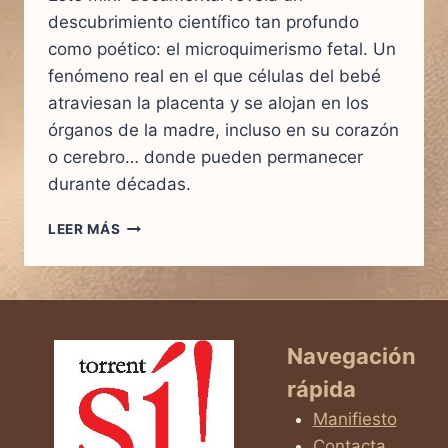
descubrimiento científico tan profundo
como poético: el microquimerismo fetal. Un
fenómeno real en el que células del bebé
atraviesan la placenta y se alojan en los
órganos de la madre, incluso en su corazón
o cerebro… donde pueden permanecer
durante décadas.
CÉLULAS
LEER MÁS
ETERNAS:
EL
DESCUBRIMIENTO
CIENTÍFICO
QUE
UNE
Navegación
PARA
rápida
SIEMPRE
A
Manifiesto
MADRE
Contacta