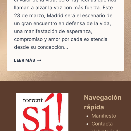
llaman a alzar la voz con más fuerza. Este
23 de marzo, Madrid será el escenario de
un gran encuentro en defensa de la vida,
una manifestación de esperanza,
compromiso y amor por cada existencia
desde su concepción…
LEER MÁS
¡LA
VIDA
SE
DEFIENDE
CON
HECHOS,
Navegación
CON
rápida
VOZ
Y
Manifiesto
CON
Contacta
UNIDAD!