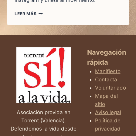
Instagram y únete al movimiento.
LEER MÁS
SÍGUENOS
EN
INSTAGRAM!
Navegación
rápida
Manifiesto
Contacta
Voluntariado
Mapa del
sitio
Asociación provida en
Aviso legal
Torrent (Valencia).
Política de
Defendemos la vida desde
privacidad