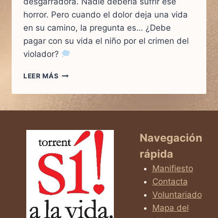
desgarradora. Nadie debería sufrir ese
horror. Pero cuando el dolor deja una vida
en su camino, la pregunta es… ¿Debe
pagar con su vida el niño por el crimen del
violador?
¿JUSTICIA
LEER MÁS
O
INJUSTICIA?
LA
VERDAD
QUE
NO
Navegación
TE
rápida
CUENTAN
SOBRE
Manifiesto
EL
Contacta
ABORTO
Voluntariado
EN
CASOS
Mapa del
DE