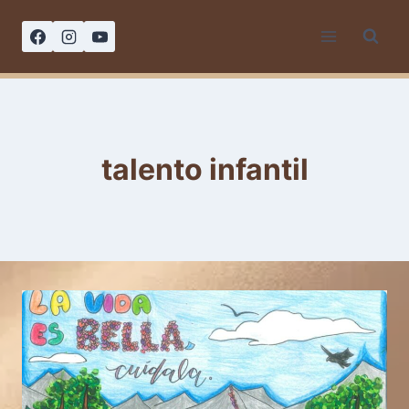
Saltar
al
contenido
talento infantil