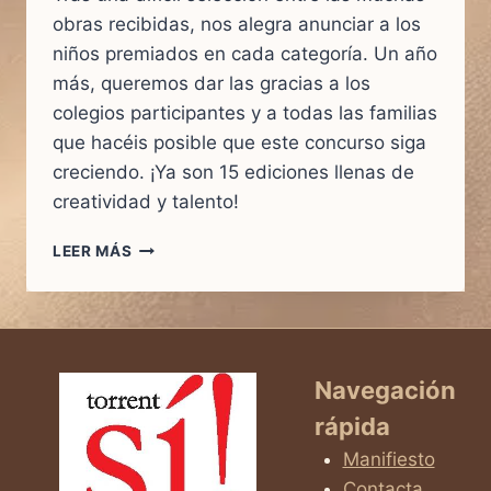
obras recibidas, nos alegra anunciar a los
niños premiados en cada categoría. Un año
más, queremos dar las gracias a los
colegios participantes y a todas las familias
que hacéis posible que este concurso siga
creciendo. ¡Ya son 15 ediciones llenas de
creatividad y talento!
LEER MÁS
¡YA
TENEMOS
A
LOS
GANADORES
DEL
Navegación
CONCURSO
rápida
DE
DIBUJO
Manifiesto
INFANTIL
Contacta