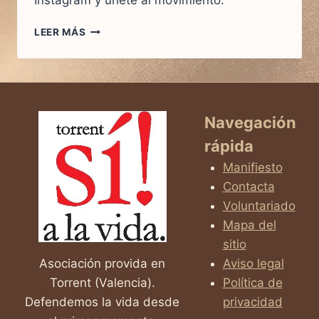
Instagram y únete al movimiento.
LEER MÁS
SÍGUENOS
EN
INSTAGRAM!
Navegación
rápida
Manifiesto
Contacta
Voluntariado
Mapa del
sitio
Asociación provida en
Aviso legal
Torrent (Valencia).
Política de
Defendemos la vida desde
privacidad