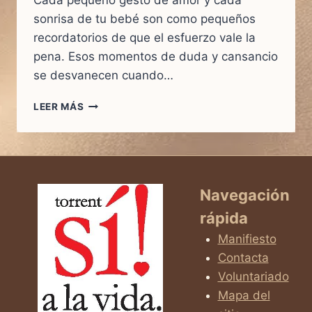
Cada pequeño gesto de amor y cada
sonrisa de tu bebé son como pequeños
recordatorios de que el esfuerzo vale la
pena. Esos momentos de duda y cansancio
se desvanecen cuando…
DE
LEER MÁS
LA
INCERTIDUMBRE
A
LA
ALEGRÍA
Navegación
rápida
Manifiesto
Contacta
Voluntariado
Mapa del