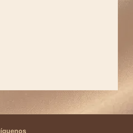
íguenos