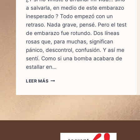
a salvarla, en medio de este embarazo
inesperado ? Todo empezó con un
retraso. Nada grave, pensé. Pero el test
de embarazo fue rotundo. Dos líneas
rosas que, para muchas, significan
pánico, descontrol, confusión. Y así me
sentí. Como si una bomba acabara de
estallar en…
¿Y
LEER MÁS
SI
NO
VINISTE
A
ARRUINAR
MI
VIDA…
SINO
A