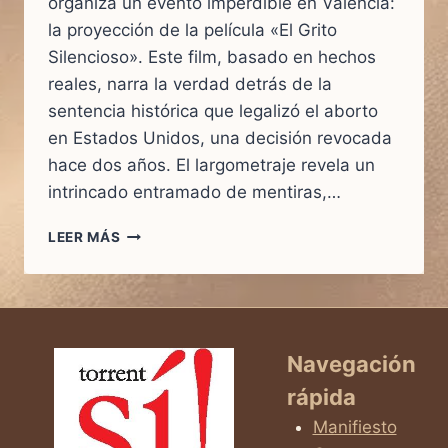
organiza un evento imperdible en Valencia:
la proyección de la película «El Grito
Silencioso». Este film, basado en hechos
reales, narra la verdad detrás de la
sentencia histórica que legalizó el aborto
en Estados Unidos, una decisión revocada
hace dos años. El largometraje revela un
intrincado entramado de mentiras,…
EL
LEER MÁS
GRITO
SILENCIOSO
–
PROYECCIÓN
Y
CINEFÓRUM:
Navegación
UNA
rápida
REFLEXIÓN
SOBRE
Manifiesto
EL