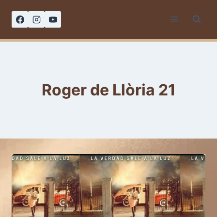
Saltar
al
contenido
Roger de Llòria 21