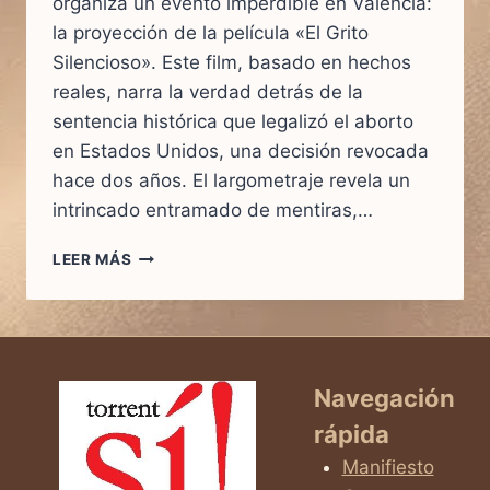
organiza un evento imperdible en Valencia:
la proyección de la película «El Grito
Silencioso». Este film, basado en hechos
reales, narra la verdad detrás de la
sentencia histórica que legalizó el aborto
en Estados Unidos, una decisión revocada
hace dos años. El largometraje revela un
intrincado entramado de mentiras,…
EL
LEER MÁS
GRITO
SILENCIOSO
–
PROYECCIÓN
Y
CINEFÓRUM:
Navegación
UNA
rápida
REFLEXIÓN
SOBRE
Manifiesto
EL