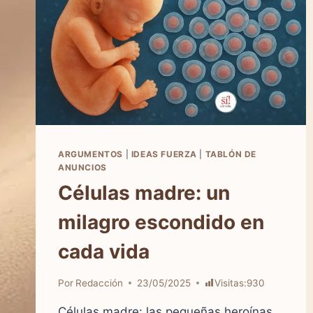
ARGUMENTOS
|
IDEAS FUERZA
|
TABLÓN DE
ANUNCIOS
Células madre: un
milagro escondido en
cada vida
Por
Redacción
23/05/2025
Visitas:
930
Células madre: las pequeñas heroínas