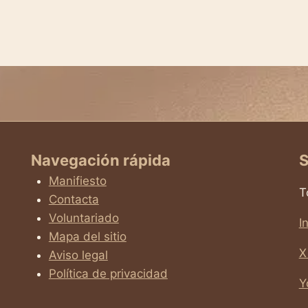
Navegación rápida
S
Manifiesto
T
Contacta
Voluntariado
I
Mapa del sitio
X
Aviso legal
Política de privacidad
Y