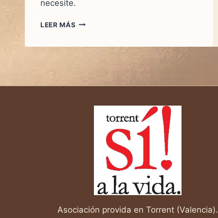
necesite.
CÉLULAS
LEER MÁS
MADRE:
UN
MILAGRO
ESCONDIDO
EN
CADA
VIDA
Asociación provida en Torrent (Valencia).