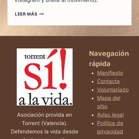
Instagram y únete al movimiento.
LEER MÁS
SÍGUENOS
EN
INSTAGRAM!
Navegación
rápida
Manifiesto
Contacta
Voluntariado
Mapa del
sitio
Asociación provida en
Aviso legal
Torrent (Valencia).
Política de
Defendemos la vida desde
privacidad