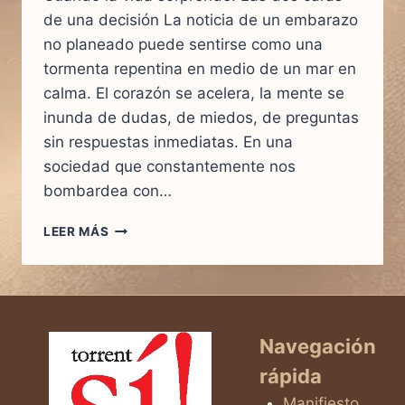
de una decisión La noticia de un embarazo
no planeado puede sentirse como una
tormenta repentina en medio de un mar en
calma. El corazón se acelera, la mente se
inunda de dudas, de miedos, de preguntas
sin respuestas inmediatas. En una
sociedad que constantemente nos
bombardea con…
VENTAJAS
LEER MÁS
Y
DESVENTAJAS
DE
UN
EMBARAZO
NO
Navegación
PLANEADO:
rápida
LA
DECISIÓN
Manifiesto