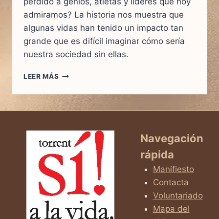
perdido a genios, atletas y líderes que hoy
admiramos? La historia nos muestra que
algunas vidas han tenido un impacto tan
grande que es difícil imaginar cómo sería
nuestra sociedad sin ellas.
10
LEER MÁS
VIDAS
QUE
CASI
NO
FUERON:
FAMOSOS
Navegación
QUE
rápida
ESCAPARON
AL
Manifiesto
ABORTO
Contacta
Y
Voluntariado
CAMBIARON
EL
Mapa del
MUNDO