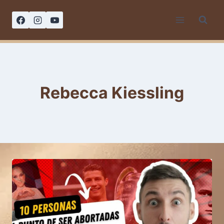
Saltar
al
contenido
Rebecca Kiessling