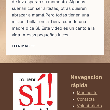
de luz esperan su momento. Algunas
sueñan con ser artistas, otras quieren
abrazar a mamá.Pero todas tienen una
misión: brillar en la Tierra cuando una
madre dice SÍ. Este video es un canto a la
vida. A esas pequeñas luces…
CUANDO
LEER MÁS
UNA
MAMÁ
DICE
SÍ…
NACE
UNA
Navegación
LUZ
rápida
QUE
CAMBIA
Manifiesto
EL
Contacta
MUNDO
Voluntariado