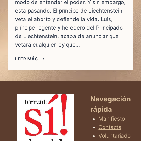
modo de entender el poder. Y sin embargo,
está pasando. El príncipe de Liechtenstein
veta el aborto y defiende la vida. Luis,
príncipe regente y heredero del Principado
de Liechtenstein, acaba de anunciar que
vetará cualquier ley que…
EL
LEER MÁS
PRÍNCIPE
QUE
SE
JUEGA
EL
TRONO
Navegación
POR
rápida
DEFENDER
LA
Manifiesto
VIDA
Contacta
Voluntariado