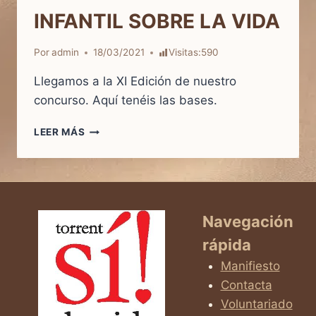
INFANTIL SOBRE LA VIDA
Por
admin
18/03/2021
Visitas:
590
Llegamos a la XI Edición de nuestro
concurso. Aquí tenéis las bases.
BASES
LEER MÁS
DEL
XI
CONCURSO
DE
DIBUJO
INFANTIL
Navegación
SOBRE
rápida
LA
VIDA
Manifiesto
Contacta
Voluntariado