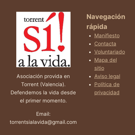
CONCURSO
DE
DIBUJO
Navegación
INFANTIL
rápida
SOBRE
LA
Manifiesto
VIDA
Contacta
Voluntariado
Mapa del
sitio
Asociación provida en
Aviso legal
Torrent (Valencia).
Política de
Defendemos la vida desde
privacidad
el primer momento.
Email:
torrentsialavida@gmail.com