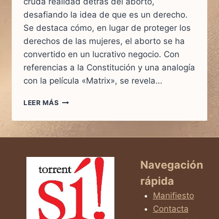
cruda realidad detrás del aborto,
desafiando la idea de que es un derecho.
Se destaca cómo, en lugar de proteger los
derechos de las mujeres, el aborto se ha
convertido en un lucrativo negocio. Con
referencias a la Constitución y una analogía
con la película «Matrix», se revela…
DESMONTANDO
LEER MÁS
EL
MITO
DEL
ABORTO
COMO
DERECHO:
Navegación
REFLEXIÓN
rápida
SOBRE
LA
Manifiesto
REALIDAD
Contacta
OCULTA