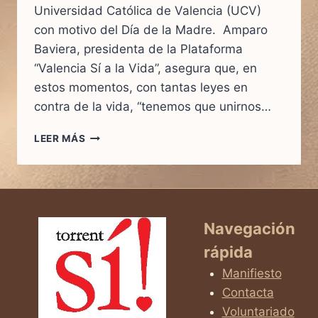
Universidad Católica de Valencia (UCV)
con motivo del Día de la Madre. Amparo
Baviera, presidenta de la Plataforma
“Valencia Sí a la Vida”, asegura que, en
estos momentos, con tantas leyes en
contra de la vida, “tenemos que unirnos…
AMPARO
LEER MÁS
BAVIERA:
“TENER
HIJOS
ES
INVERTIR
EN
Navegación
LO
rápida
QUE
REALMENTE
Manifiesto
IMPORTA”
Contacta
Voluntariado