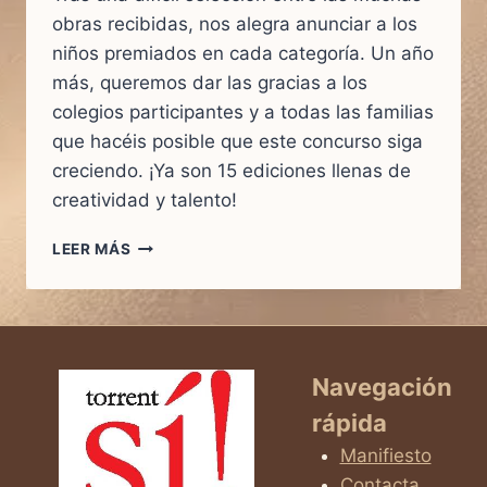
obras recibidas, nos alegra anunciar a los
niños premiados en cada categoría. Un año
más, queremos dar las gracias a los
colegios participantes y a todas las familias
que hacéis posible que este concurso siga
creciendo. ¡Ya son 15 ediciones llenas de
creatividad y talento!
LEER MÁS
¡YA
TENEMOS
A
LOS
GANADORES
DEL
Navegación
CONCURSO
rápida
DE
DIBUJO
Manifiesto
INFANTIL
Contacta