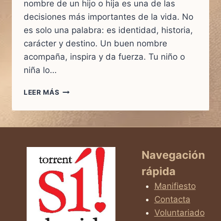
nombre de un hijo o hija es una de las
decisiones más importantes de la vida. No
es solo una palabra: es identidad, historia,
carácter y destino. Un buen nombre
acompaña, inspira y da fuerza. Tu niño o
niña lo…
EL
LEER MÁS
SIGNIFICADO
DE
LOS
NOMBRES:
100
IDEAS
Navegación
HERMOSAS
rápida
PARA
TU
Manifiesto
BEBÉ
Contacta
Voluntariado