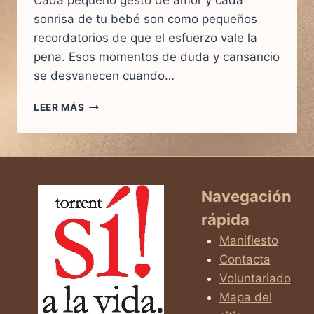
Cada pequeño gesto de amor y cada
sonrisa de tu bebé son como pequeños
recordatorios de que el esfuerzo vale la
pena. Esos momentos de duda y cansancio
se desvanecen cuando…
DE
LEER MÁS
LA
INCERTIDUMBRE
A
LA
ALEGRÍA
Navegación
rápida
Manifiesto
Contacta
Voluntariado
Mapa del