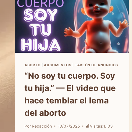
ABORTO
|
ARGUMENTOS
|
TABLÓN DE ANUNCIOS
“No soy tu cuerpo. Soy
tu hija.” — El video que
hace temblar el lema
del aborto
Por
Redacción
10/07/2025
Visitas:
1.103