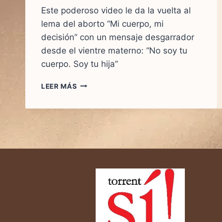
Este poderoso video le da la vuelta al
lema del aborto “Mi cuerpo, mi
decisión” con un mensaje desgarrador
desde el vientre materno: “No soy tu
cuerpo. Soy tu hija”
“NO
LEER MÁS
SOY
TU
CUERPO.
SOY
TU
HIJA.”
—
EL
VIDEO
QUE
HACE
TEMBLAR
EL