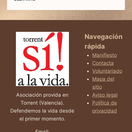
DE
LA
FECUNDACIÓN
IN
VITRO
Y
Navegación
SU
rápida
ALTERNATIVA:
NAPROTECNOLOGÍA
Manifiesto
Contacta
Voluntariado
Mapa del
sitio
Asociación provida en
Aviso legal
Torrent (Valencia).
Política de
Defendemos la vida desde
privacidad
el primer momento.
Email: