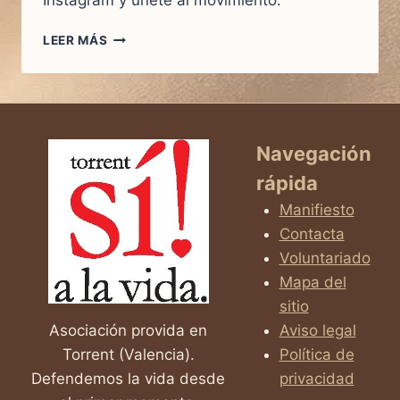
Instagram y únete al movimiento.
LEER MÁS
SÍGUENOS
EN
INSTAGRAM!
Navegación
rápida
Manifiesto
Contacta
Voluntariado
Mapa del
sitio
Asociación provida en
Aviso legal
Torrent (Valencia).
Política de
Defendemos la vida desde
privacidad