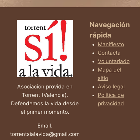
MILAGRO
ESCONDIDO
EN
CADA
Navegación
VIDA
rápida
Manifiesto
Contacta
Voluntariado
Mapa del
sitio
Asociación provida en
Aviso legal
Torrent (Valencia).
Política de
Defendemos la vida desde
privacidad
el primer momento.
Email:
torrentsialavida@gmail.com