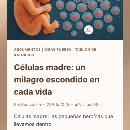
ARGUMENTOS
|
IDEAS FUERZA
|
TABLÓN DE
ANUNCIOS
Células madre: un
milagro escondido en
cada vida
Por
Redacción
23/05/2025
Visitas:
930
Células madre: las pequeñas heroínas que
llevamos dentro