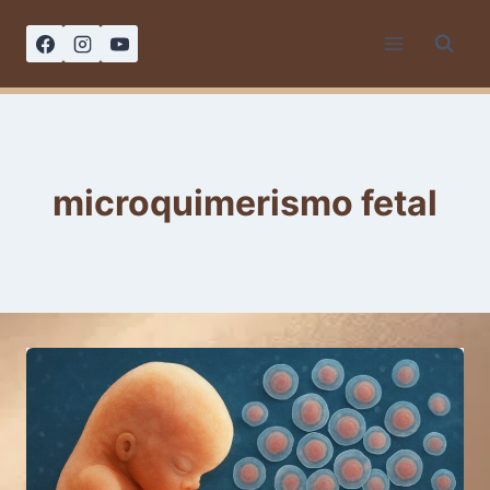
Saltar
al
contenido
microquimerismo fetal