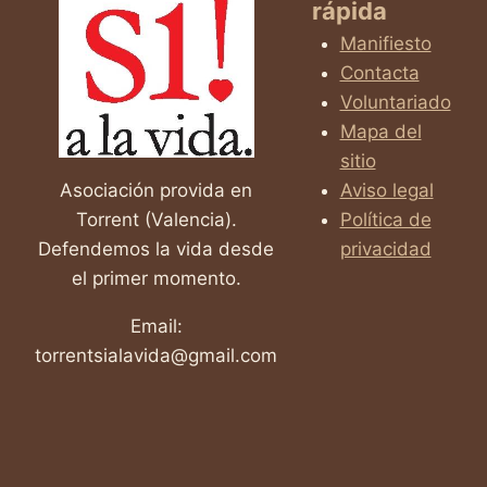
rápida
JORDI
Y
Manifiesto
A
Contacta
TODOS
Voluntariado
LOS
QUE
Mapa del
LUCHAN
sitio
CONTRA
Asociación provida en
Aviso legal
LA
Torrent (Valencia).
Política de
ELA
Defendemos la vida desde
privacidad
el primer momento.
Email:
torrentsialavida@gmail.com